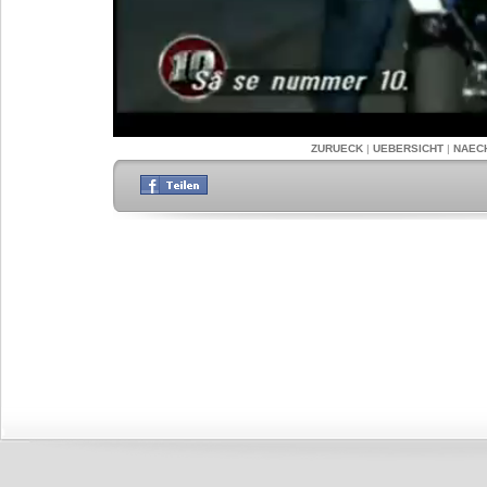
ZURUECK
|
UEBERSICHT
|
NAEC