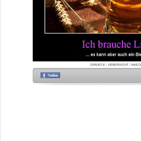
ZURUECK
|
UEBERSICHT
|
NAEC