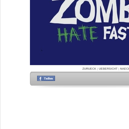
ZURUECK
|
UEBERSICHT
|
NAEC