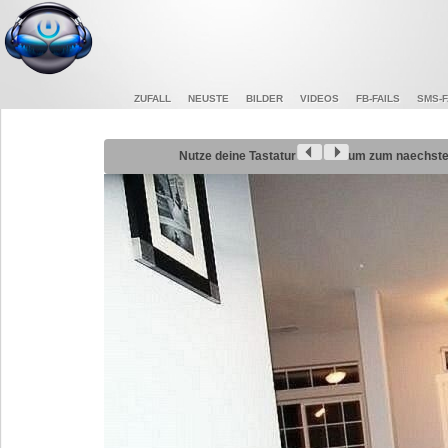
ZUFALL
NEUSTE
BILDER
VIDEOS
FB-FAILS
SMS-F
Nutze deine Tastatur
um zum naechsten