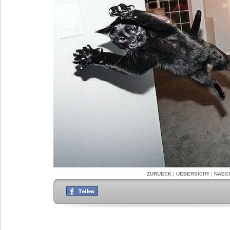
ZURUECK
|
UEBERSICHT
|
NAEC