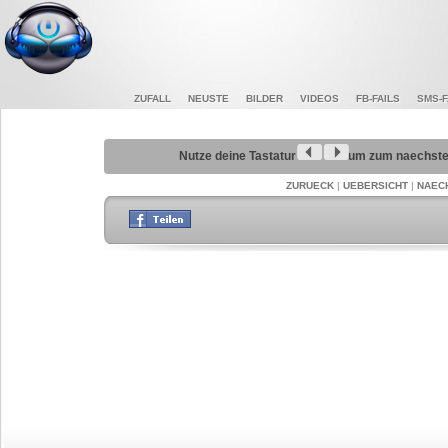
ZUFALL
NEUSTE
BILDER
VIDEOS
FB-FAILS
SMS-F
Nutze deine Tastatur
um zum naechsten
ZURUECK
|
UEBERSICHT
|
NAEC