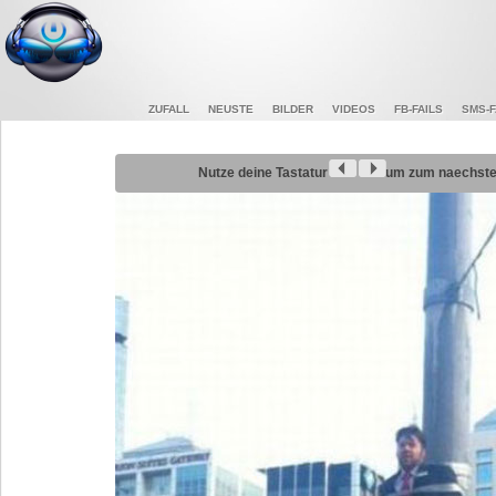
ZUFALL
NEUSTE
BILDER
VIDEOS
FB-FAILS
SMS-F
Nutze deine Tastatur
um zum naechsten