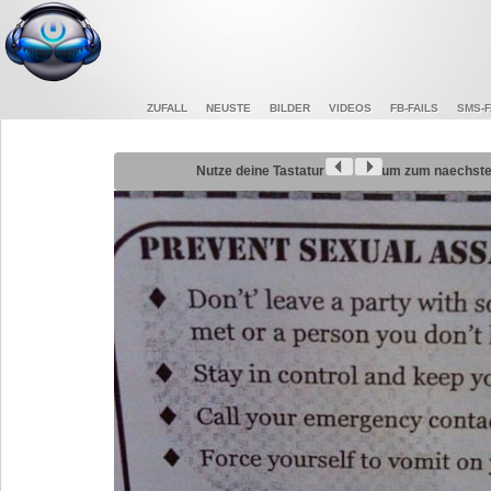
ZUFALL
NEUSTE
BILDER
VIDEOS
FB-FAILS
SMS-F
Nutze deine Tastatur
um zum naechsten