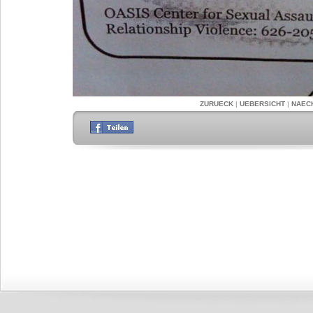
ZURUECK
|
UEBERSICHT
|
NAEC