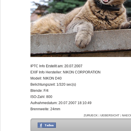
IPTC Info
Erstellt am:
20.07.2007
EXIF Info
Hersteller:
NIKON CORPORATION
Modell:
NIKON D40
Belichtungszeit:
1/320 sec(s)
Blende:
F/4
ISO-Zahl:
800
Aufnahmedatum:
20.07.2007 18:10:49
Brennweite:
24mm
ZURUECK
|
UEBERSICHT
|
NAEC