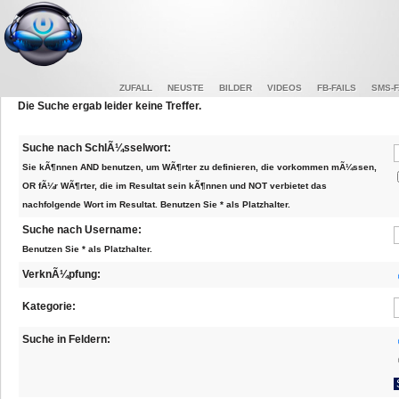
ZUFALL
NEUSTE
BILDER
VIDEOS
FB-FAILS
SMS-F
Die Suche ergab leider keine Treffer.
Suche nach SchlÃ¼sselwort:
Sie kÃ¶nnen AND benutzen, um WÃ¶rter zu definieren, die vorkommen mÃ¼ssen,
OR fÃ¼r WÃ¶rter, die im Resultat sein kÃ¶nnen und NOT verbietet das
nachfolgende Wort im Resultat. Benutzen Sie * als Platzhalter.
Suche nach Username:
Benutzen Sie * als Platzhalter.
VerknÃ¼pfung:
Kategorie:
Suche in Feldern: