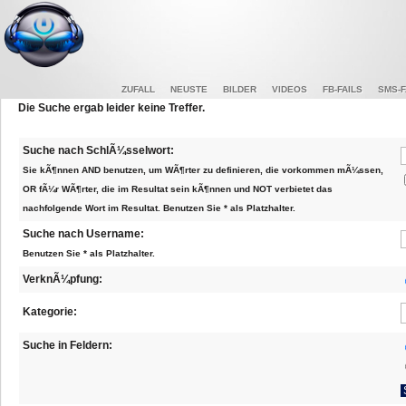
ZUFALL
NEUSTE
BILDER
VIDEOS
FB-FAILS
SMS-F
Die Suche ergab leider keine Treffer.
Suche nach SchlÃ¼sselwort:
Sie kÃ¶nnen AND benutzen, um WÃ¶rter zu definieren, die vorkommen mÃ¼ssen,
OR fÃ¼r WÃ¶rter, die im Resultat sein kÃ¶nnen und NOT verbietet das
nachfolgende Wort im Resultat. Benutzen Sie * als Platzhalter.
Suche nach Username:
Benutzen Sie * als Platzhalter.
VerknÃ¼pfung:
Kategorie:
Suche in Feldern: