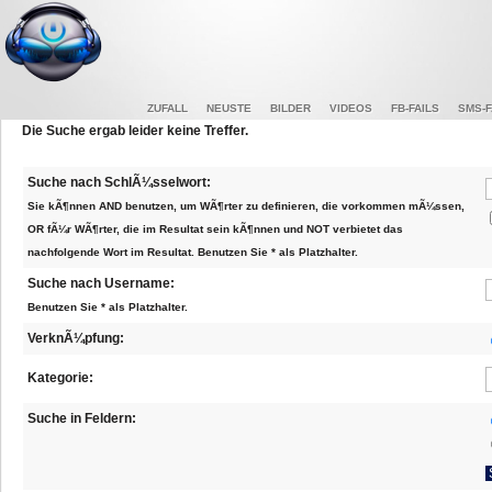
ZUFALL
NEUSTE
BILDER
VIDEOS
FB-FAILS
SMS-F
Die Suche ergab leider keine Treffer.
Suche nach SchlÃ¼sselwort:
Sie kÃ¶nnen AND benutzen, um WÃ¶rter zu definieren, die vorkommen mÃ¼ssen,
OR fÃ¼r WÃ¶rter, die im Resultat sein kÃ¶nnen und NOT verbietet das
nachfolgende Wort im Resultat. Benutzen Sie * als Platzhalter.
Suche nach Username:
Benutzen Sie * als Platzhalter.
VerknÃ¼pfung:
Kategorie:
Suche in Feldern: