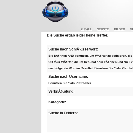
ZUFALL
NEUSTE
BILDER
V
Die Suche ergab leider keine Treffer.
Suche nach SchlÃ¼sselwort:
Sie kÃ¶nnen AND benutzen, um WÃ¶rter zu definieren, 
OR fÃ¼r WÃ¶rter, die im Resultat sein kÃ¶nnen und NOT v
nachfolgende Wort im Resultat. Benutzen Sie * als Platzhal
Suche nach Username:
Benutzen Sie * als Platzhalter.
VerknÃ¼pfung:
Kategorie:
Suche in Feldern: