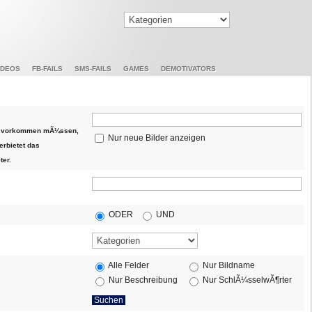
IDEOS
FB-FAILS
SMS-FAILS
GAMES
DEMOTIVATORS
die vorkommen mÃ¼ssen,
Nur neue Bilder anzeigen
erbietet das
ter.
ODER
UND
Alle Felder
Nur Bildname
Nur Beschreibung
Nur SchlÃ¼sselwÃ¶rter